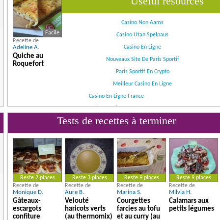
Useful resources
Casino Non Aams
Facile
Casino Utan Spelpaus
Recette de
Adeline A.
Casino En Ligne
Quiche au
Nouveaux Site De Paris Sportif
Roquefort
Paris Sportif En Crypto
Meilleur Casino En Ligne
Casino En Ligne France
Casino En Ligne France
Tests de recettes à terminer
Casino En Ligne
Meilleur Casino En Ligne
Meilleur Casino En Ligne
Nouveau Jeu Casino En Ligne
Meilleur Casino En Ligne
Reste 2 places
Reste 3 places
Reste 9 places
Reste 9 places
Meilleur Casino En Ligne
Recette de
Recette de
Recette de
Recette de
Monique D.
Aure B.
Marina S.
Milvia H.
Meilleur Casino En Ligne
Gâteaux-
Velouté
Courgettes
Calamars aux
Casino En Ligne France
escargots
haricots verts
farcies au tofu
petits légumes
confiture
(au thermomix)
et au curry (au
Casino En Ligne