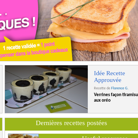
Idée Recette
Approuvée
Recette de
Florence G.
Verrines façon tiramisu
aux oréo
Dernières recettes postées