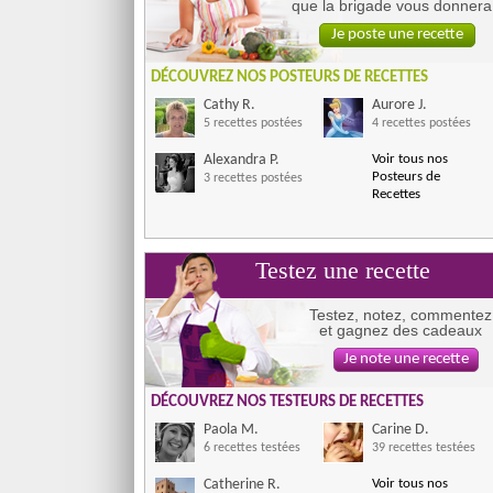
que la brigade vous donnera
Je poste une recette
DÉCOUVREZ NOS POSTEURS DE RECETTES
Cathy R.
Aurore J.
5 recettes postées
4 recettes postées
Alexandra P.
Voir tous nos
Posteurs de
3 recettes postées
Recettes
Testez une recette
Testez, notez, commentez
et gagnez des cadeaux
Je note une recette
DÉCOUVREZ NOS TESTEURS DE RECETTES
Paola M.
Carine D.
6 recettes testées
39 recettes testées
Catherine R.
Voir tous nos