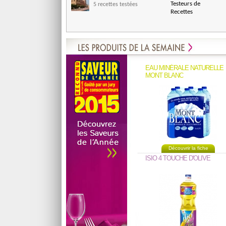
Testeurs de
5 recettes testées
Recettes
EAU MINÉRALE NATURELLE
MONT BLANC
Découvrir la fiche
ISIO 4 TOUCHE D'OLIVE