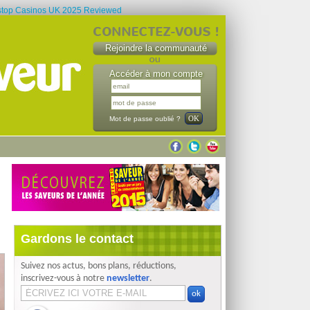
top Casinos UK 2025 Reviewed
Rejoindre la communauté
Accéder à mon compte
Mot de passe oublié ?
Gardons le contact
Suivez nos actus, bons plans, réductions,
inscrivez-vous à notre
newsletter
.