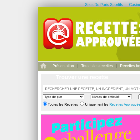
Sites De Paris Sportifs
Casino
Présentation
Toutes les recettes
Recettes b
Trouver une recette
Toutes les Recettes
Uniquement les
Recettes Approuvé