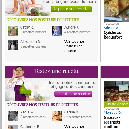
que la brigade vous donnera
Je poste une recette
Faci
DÉCOUVREZ NOS POSTEURS DE RECETTES
Recette de
Cathy R.
Aurore J.
Adeline A.
5 recettes postées
4 recettes postées
Quiche au
Roquefort
Alexandra P.
Voir tous nos
Posteurs de
3 recettes postées
Recettes
Testez une recette
Testez, notez, commentez
et gagnez des cadeaux
Je note une recette
Reste 2 places
DÉCOUVREZ NOS TESTEURS DE RECETTES
Recette de
Paola M.
Carine D.
Monique D.
6 recettes testées
39 recettes testées
Gâteaux-
escargots
Catherine R.
Voir tous nos
confiture