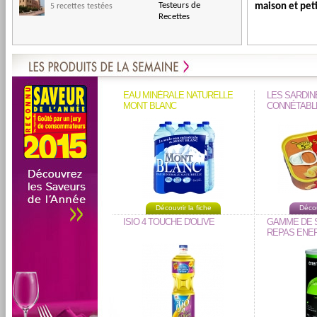
Testeurs de
maison et peti
5 recettes testées
Recettes
raisins secs.
EAU MINÉRALE NATURELLE
LES SARDIN
MONT BLANC
CONNÉTABL
Découvrir la fiche
Décou
ISIO 4 TOUCHE D'OLIVE
GAMME DE 
REPAS ENER
BEAUTYSA