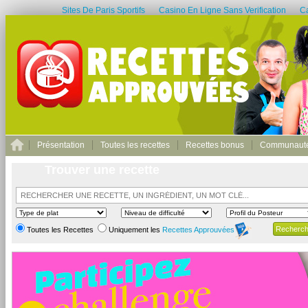
Sites De Paris Sportifs
Casino En Ligne Sans Verification
C
Présentation
Toutes les recettes
Recettes bonus
Communaut
Trouver une recette
Toutes les Recettes
Uniquement les
Recettes Approuvées