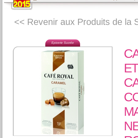
<< Revenir aux Produits de la
Epicerie Sucrée
CA
ET
C
CO
M
NE