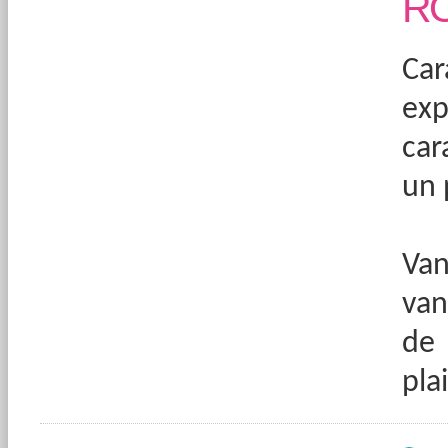
R
Ca
ex
car
un 
Van
van
de
pla