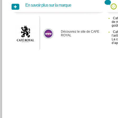
En savoir plus sur la marque
Caf
de m
goût
Découvrez le site de CAFE
Caf
ROYAL
l’ar
La c
d’ap