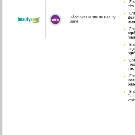
Ene
très
Ene
Découvrez le site de Beauty
Beau
Sané
bien
Ene
agré
mais
Ene
le g
agré
Ene
Très
très
Ene
Beau
brûl
Ene
J’ai
vrai