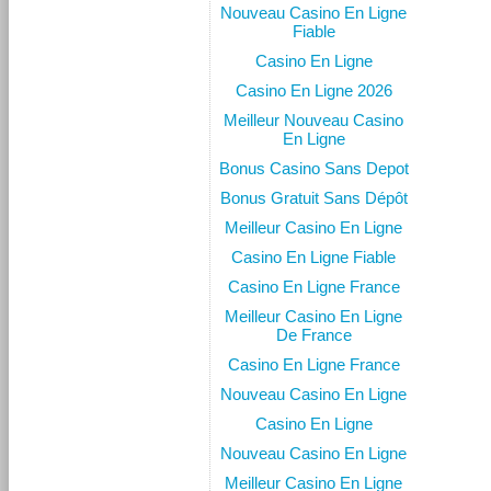
Nouveau Casino En Ligne
Fiable
Casino En Ligne
Casino En Ligne 2026
Meilleur Nouveau Casino
En Ligne
Bonus Casino Sans Depot
Bonus Gratuit Sans Dépôt
Meilleur Casino En Ligne
Casino En Ligne Fiable
Casino En Ligne France
Meilleur Casino En Ligne
De France
Casino En Ligne France
Nouveau Casino En Ligne
Casino En Ligne
Nouveau Casino En Ligne
Meilleur Casino En Ligne