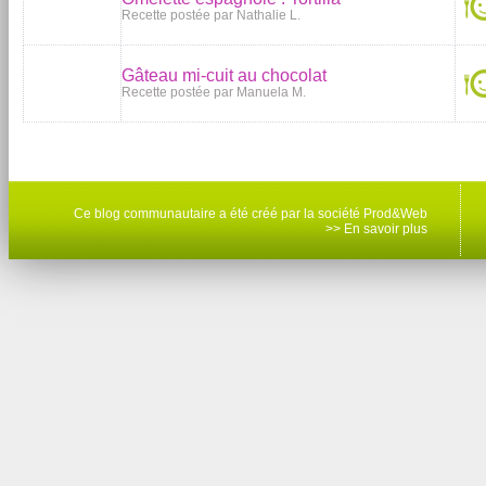
Recette postée par
Nathalie L.
Gâteau mi-cuit au chocolat
Recette postée par
Manuela M.
Ce blog communautaire a été créé par la société Prod&Web
>> En savoir plus