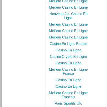
Meilleur Casino En Ligne
Meilleur Casino En Ligne
Nouveau Jeu Casino En
Ligne
Meilleur Casino En Ligne
Meilleur Casino En Ligne
Meilleur Casino En Ligne
Casino En Ligne France
Casino En Ligne
Casino Crypto En Ligne
Casino En Ligne
Meilleur Casino En Ligne
France
Casino En Ligne
Casino En Ligne
Meilleur Casino En Ligne
Francais
Paris Sportifs Ufc