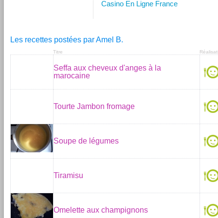
Casino En Ligne France
Les recettes postées par Amel B.
Titre
Réalisat
Seffa aux cheveux d'anges à la
marocaine
Tourte Jambon fromage
Soupe de légumes
Tiramisu
Omelette aux champignons