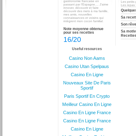
gastronomie francaise en
Les petits 
passant par l'Espagne.... J'aime
Les repas 
innover, découvrir et faire
Quelques
découvrir des mets à ma famille,
mes amis, nouvelles
Sa recet
connaissances et voisins qui
intègrent mon cocon familial.
Son rêve
Note moyenne obtenue
Sa motiv
pour ses recettes
Recette
16/20
Useful resources
Casino Non Aams
Casino Utan Spelpaus
Casino En Ligne
Nouveaux Site De Paris
Sportif
Paris Sportif En Crypto
Meilleur Casino En Ligne
Casino En Ligne France
Casino En Ligne France
Casino En Ligne