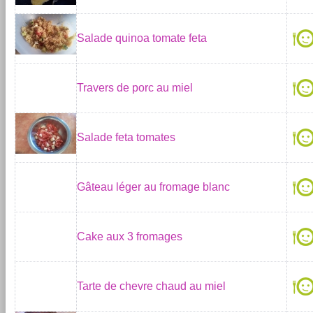
Salade quinoa tomate feta
Travers de porc au miel
Salade feta tomates
Gâteau léger au fromage blanc
Cake aux 3 fromages
Tarte de chevre chaud au miel