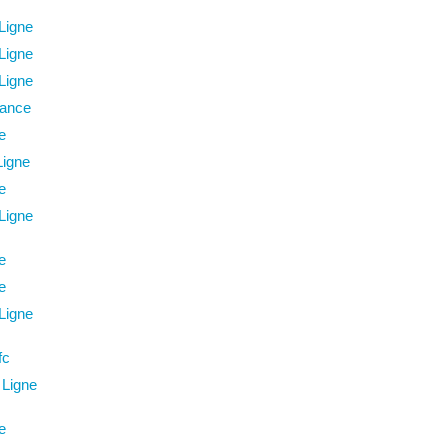
Ligne
Ligne
Ligne
rance
e
Ligne
e
Ligne
e
e
Ligne
fc
 Ligne
e