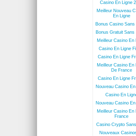
Casino En Ligne 
Meilleur Nouveau C
En Ligne
Bonus Casino Sans
Bonus Gratuit Sans
Meilleur Casino En 
Casino En Ligne Fi
Casino En Ligne F
Meilleur Casino En 
De France
Casino En Ligne F
Nouveau Casino En
Casino En Lign
Nouveau Casino En
Meilleur Casino En 
France
Casino Crypto San
Nouveaux Casino