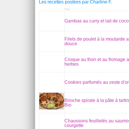
Les recettes postées par Charline F.
Titre
Gambas au curry et lait de coc
Filets de poulet à la moutarde a
douce
Croque au thon et au fromage ail
herbes
Cookies parfumés au zeste d'o
Brioche spirale à la pâte à tarti
Bio
Chaussons feuilletés au saumo
courgette