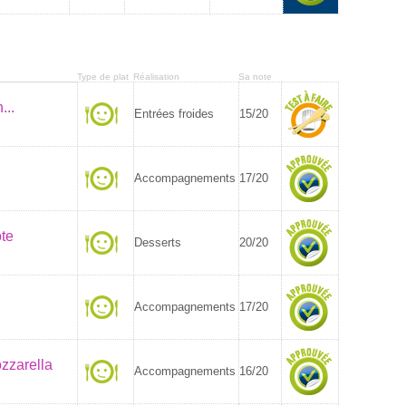
Type de plat
Réalisation
Sa note
...
Entrées froides
15/20
Accompagnements
17/20
ote
Desserts
20/20
Accompagnements
17/20
zzarella
Accompagnements
16/20