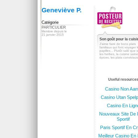
Geneviève P.
Catégorie
PARTICULIER
Membre depuis le
21 janvier 2015
Son goût pour la cuisi
J'aime faire de bons plats
familiaux qui font voyager 
papilles... Plutôt salé que 
les herbes, la cuisine saine
épices, les plats conviviaux.
Useful resource
Casino Non Aa
Casino Utan Spel
Casino En Lign
Nouveaux Site De 
Sportif
Paris Sportif En C
Meilleur Casino En 