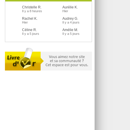
Christelle R.
Aurélie K.
Il y a 8 heures
Hier
Rachel K.
Audrey G.
Hier
Il y a 4 jours
Céline R.
Amélie M.
Il y a 5 jours
Il y a 5 jours