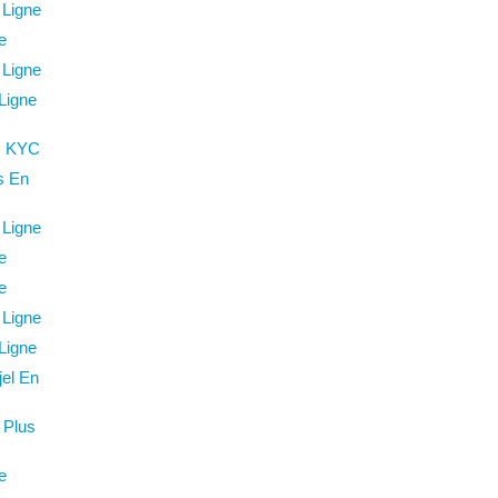
 Ligne
e
 Ligne
Ligne
s KYC
s En
 Ligne
e
e
 Ligne
Ligne
el En
 Plus
e