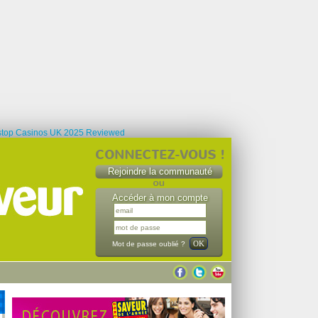
top Casinos UK 2025 Reviewed
Rejoindre la communauté
Accéder à mon compte
Mot de passe oublié ?