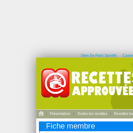
Sites De Paris Sportifs
Casino
Présentation
Toutes les recettes
Recettes b
Fiche membre