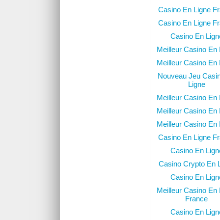
Casino En Ligne F
Casino En Ligne F
Casino En Lign
Meilleur Casino En 
Meilleur Casino En 
Nouveau Jeu Casi
Ligne
Meilleur Casino En 
Meilleur Casino En 
Meilleur Casino En 
Casino En Ligne F
Casino En Lign
Casino Crypto En 
Casino En Lign
Meilleur Casino En 
France
Casino En Lign