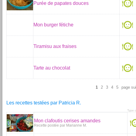
Purée de papates douces
Mon burger fétiche
Tiramisu aux fraises
Tarte au chocolat
1
2
3
4
5
page su
Les recettes testées par Patricia R.
Type d
Mon clafoutis cerises amandes
Recette postée par
Marianne M.