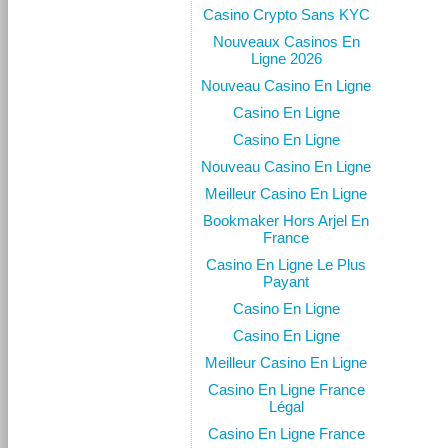
Casino Crypto Sans KYC
Nouveaux Casinos En
Ligne 2026
Nouveau Casino En Ligne
Casino En Ligne
Casino En Ligne
Nouveau Casino En Ligne
Meilleur Casino En Ligne
Bookmaker Hors Arjel En
France
Casino En Ligne Le Plus
Payant
Casino En Ligne
Casino En Ligne
Meilleur Casino En Ligne
Casino En Ligne France
Légal
Casino En Ligne France