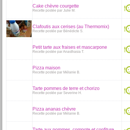
Cake chèvre courgette
Recette postée par
Julie M.
Clafoutis aux cerises (au Thermomix)
Recette postée par
Bénédicte S.
Petit tarte aux fraises et mascarpone
Recette postée par
Anasthasia T.
Pizza maison
Recette postée par
Mélanie B.
Tarte pommes de terre et chorizo
Recette postée par
Severine H.
Pizza ananas chèvre
Recette postée par
Mélanie B.
Tarte aux pommes, compote et confiture