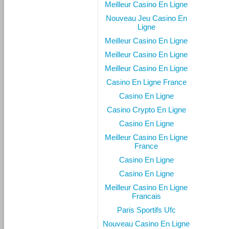
Meilleur Casino En Ligne
Nouveau Jeu Casino En
Ligne
Meilleur Casino En Ligne
Meilleur Casino En Ligne
Meilleur Casino En Ligne
Casino En Ligne France
Casino En Ligne
Casino Crypto En Ligne
Casino En Ligne
Meilleur Casino En Ligne
France
Casino En Ligne
Casino En Ligne
Meilleur Casino En Ligne
Francais
Paris Sportifs Ufc
Nouveau Casino En Ligne