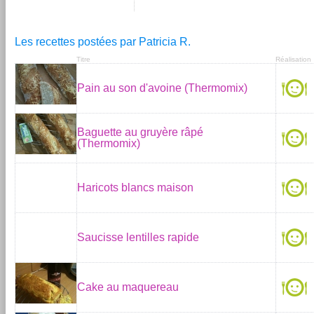
Les recettes postées par Patricia R.
Titre
Réalisation
Pain au son d'avoine (Thermomix)
Baguette au gruyère râpé
(Thermomix)
Haricots blancs maison
Saucisse lentilles rapide
Cake au maquereau