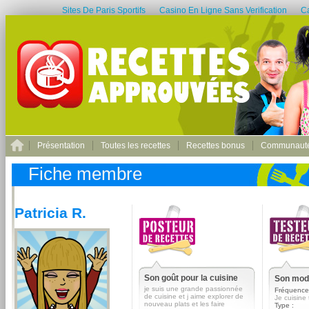
Sites De Paris Sportifs
Casino En Ligne Sans Verification
C
Présentation
Toutes les recettes
Recettes bonus
Communaut
Fiche membre
Patricia R.
Son goût pour la cuisine
Son mode
je suis une grande passionnée
Fréquence
de cuisine et j aime explorer de
Je cuisine 
nouveau plats et les faire
Type :