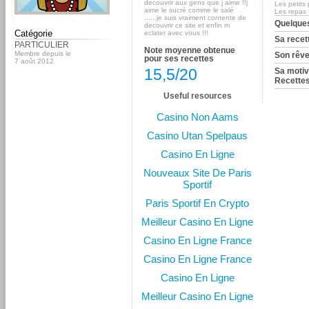
decouvrir aux gens que j aime !!j
Les petits 
aime le sucré comme le salé
Les repas 
......je suis vraiment contente de
Quelques
decouvrir ce site et enfin m
Catégorie
eclater avec vous !!!
Sa recet
PARTICULIER
Note moyenne obtenue
Membre depuis le
Son rêve
pour ses recettes
7 août 2012
15,5/20
Sa motiv
Recette
Useful resources
Casino Non Aams
Casino Utan Spelpaus
Casino En Ligne
Nouveaux Site De Paris
Sportif
Paris Sportif En Crypto
Meilleur Casino En Ligne
Casino En Ligne France
Casino En Ligne France
Casino En Ligne
Meilleur Casino En Ligne