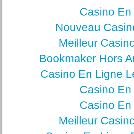
Casino En
Nouveau Casin
Meilleur Casin
Bookmaker Hors Ar
Casino En Ligne L
Casino En
Casino En
Meilleur Casin