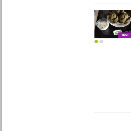
16/20