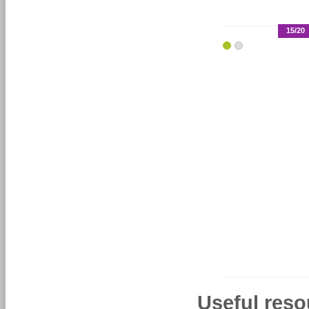
15/20
Useful reso