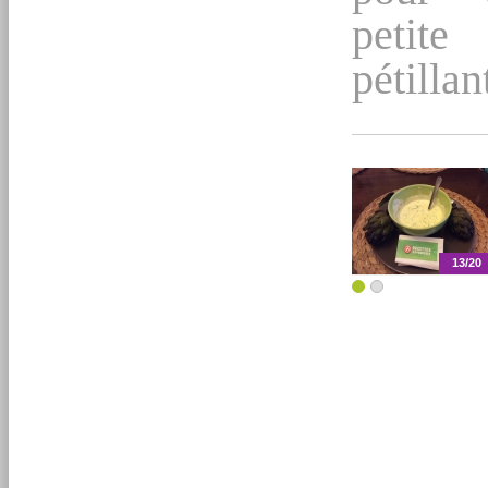
petit
pétillan
13/20