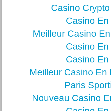
Casino Crypto
Casino En
Meilleur Casino En
Casino En
Casino En
Meilleur Casino En 
Paris Sport
Nouveau Casino En
Casino En