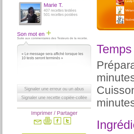
Lesly 
Marie T.
407 recettes testées
Mélani
501 recettes postées
Noémie
+
Son mot en
Suite aux commentaires des Testeurs de la recette.
Temps
« Le message sera affiché lorsque les
10 tests seront terminés »
Prépar
minute
Cuiss
Signaler une erreur ou un abus
Signaler une recette copiée-collée
minute
Imprimer / Partager
Ingrédi