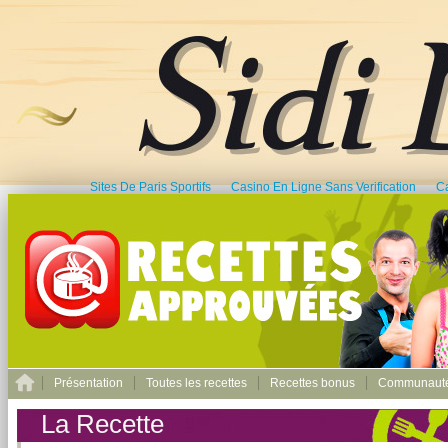
Sites De Paris Sportifs
Casino En Ligne Sans Verification
C
Présentation
Toutes les recettes
Recettes bonus
Communaut
La Recette