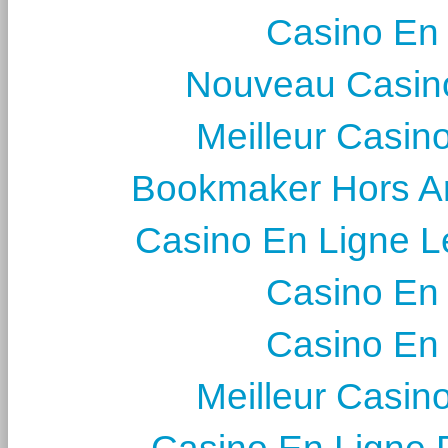
Casino En
Nouveau Casin
Meilleur Casin
Bookmaker Hors Ar
Casino En Ligne L
Casino En
Casino En
Meilleur Casin