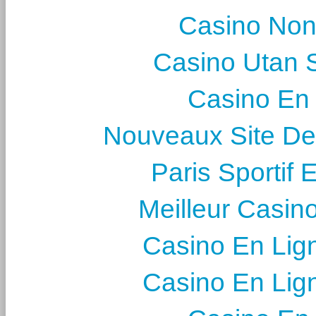
Casino No
Casino Utan 
Casino En
Nouveaux Site De 
Paris Sportif 
Meilleur Casin
Casino En Lig
Casino En Lig