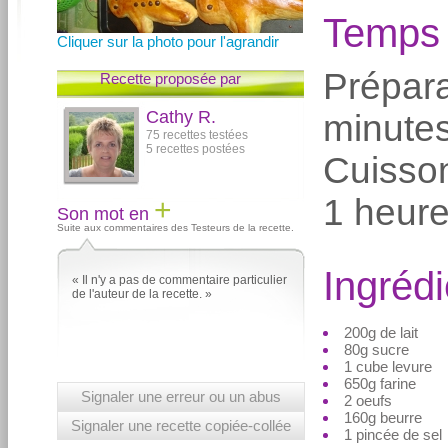
Temps
Cliquer sur la photo pour l'agrandir
Prépa
Recette proposée par
Cathy R.
minutes
75 recettes testées
5 recettes postées
Cuisso
1 heur
+
Son mot en
Suite aux commentaires des Testeurs de la recette.
Ingrédi
« Il n'y a pas de commentaire particulier
de l'auteur de la recette. »
200g de lait
80g sucre
1 cube levure
650g farine
Signaler une erreur ou un abus
2 oeufs
160g beurre
Signaler une recette copiée-collée
1 pincée de sel