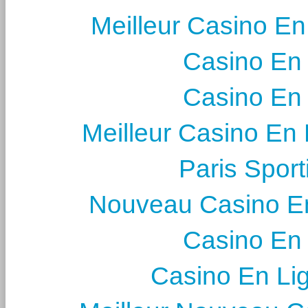
Meilleur Casino En
Casino En
Casino En
Meilleur Casino En 
Paris Sport
Nouveau Casino En
Casino En
Casino En Li