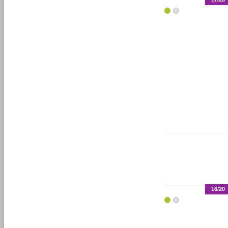
16/20