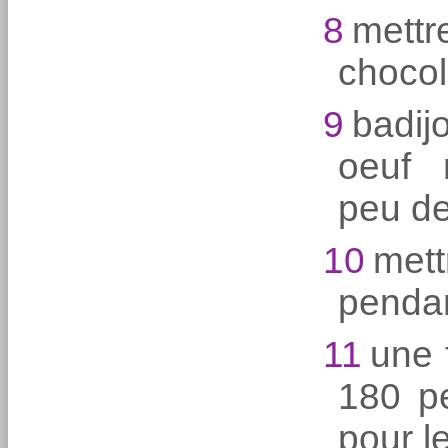
8
mett
chocol
9
badi
oeuf 
peu de 
10
mett
penda
11
une 
180 p
pour l