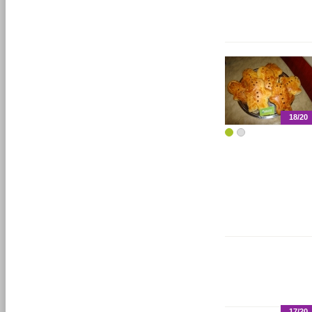
18/20
17/20