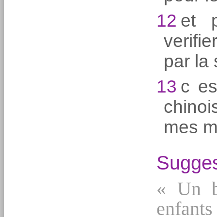
12
et 
verifi
par la 
13
c es
chinoi
mes m
Sugges
« Un b
enfants