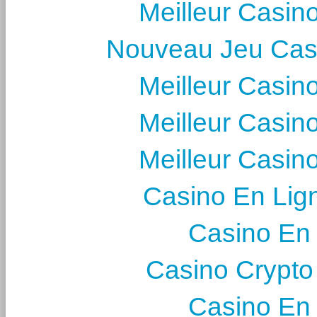
Meilleur Casin
Nouveau Jeu Cas
Meilleur Casin
Meilleur Casin
Meilleur Casin
Casino En Lig
Casino En
Casino Crypto
Casino En