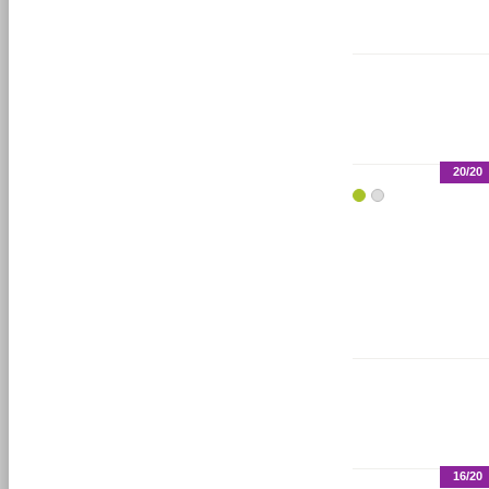
20/20
16/20