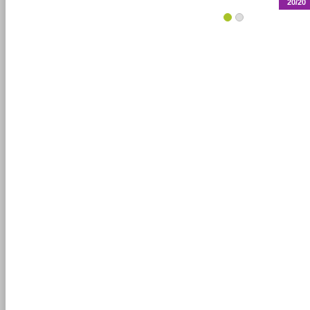
20/20