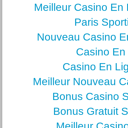
Meilleur Casino En 
Paris Sport
Nouveau Casino En
Casino En
Casino En Li
Meilleur Nouveau C
Bonus Casino 
Bonus Gratuit 
Meilleur Casin