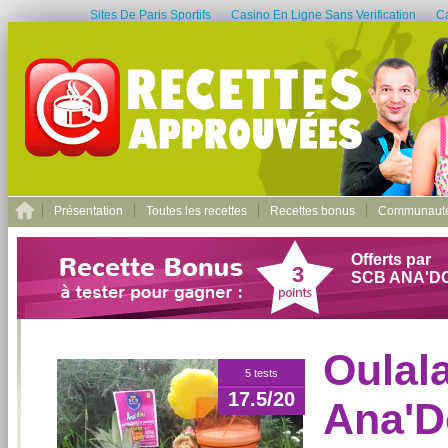
Sites De Paris Sportifs
Casino En Ligne Sans Verification
C
Présentation
Toutes les recettes
Recettes bonus
Communaut
Offerts par
3
SCB ANA'D
Oulal
5 tests
17.5/20
Ana'D