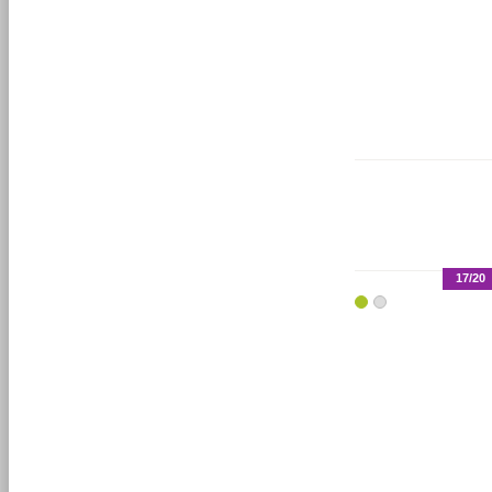
17/20