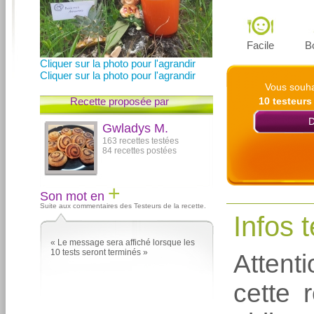
Facile
B
Cliquer sur la photo pour l'agrandir
Cliquer sur la photo pour l'agrandir
Vous souha
Recette proposée par
10 testeurs
D
Gwladys M.
163 recettes testées
84 recettes postées
+
Son mot en
Suite aux commentaires des Testeurs de la recette.
Infos 
« Le message sera affiché lorsque les
10 tests seront terminés »
Attent
cette 