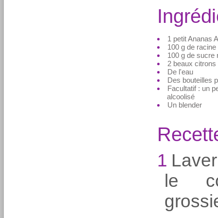
Ingrédi
1 petit Ananas 
100 g de racine
100 g de sucre 
2 beaux citrons
De l'eau
Des bouteilles p
Facultatif : un 
alcoolisé
Un blender
Recett
1
Laver
le c
grossi