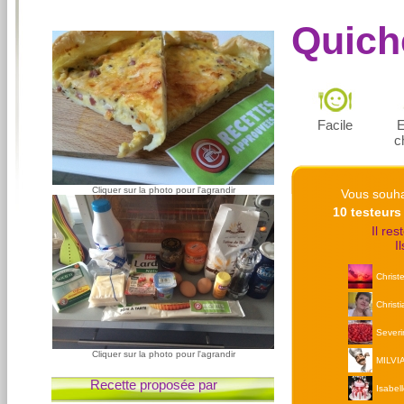
Quich
Facile
E
c
Cliquer sur la photo pour l'agrandir
Vous souha
10 testeurs
Il res
I
Christ
Christ
Severi
Cliquer sur la photo pour l'agrandir
MILVIA
Recette proposée par
Isabel