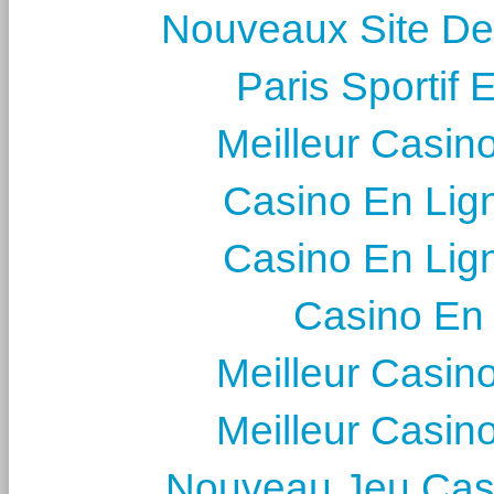
Nouveaux Site De 
Paris Sportif 
Meilleur Casin
Casino En Lig
Casino En Lig
Casino En
Meilleur Casin
Meilleur Casin
Nouveau Jeu Cas