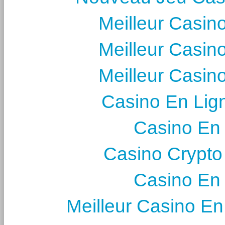
Meilleur Casin
Meilleur Casin
Meilleur Casin
Casino En Lig
Casino En
Casino Crypto
Casino En
Meilleur Casino En