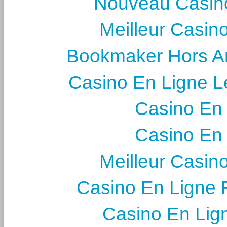
Nouveau Casin
Meilleur Casin
Bookmaker Hors Ar
Casino En Ligne L
Casino En
Casino En
Meilleur Casin
Casino En Ligne 
Casino En Lig