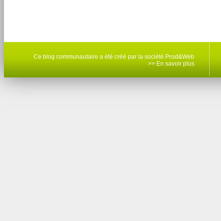
Ce blog communautaire a été créé par la société Prod&Web
>> En savoir plus