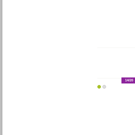
14/20