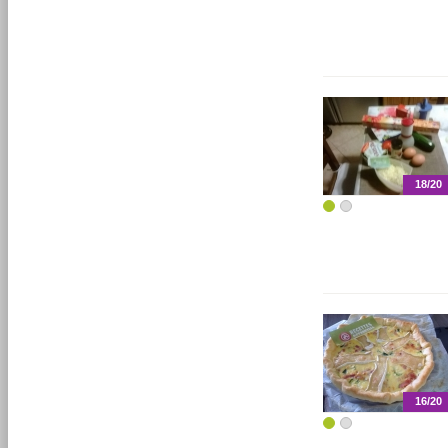
18/20
16/20