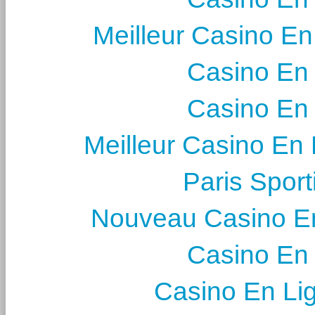
Meilleur Casino En
Casino En
Casino En
Meilleur Casino En 
Paris Sport
Nouveau Casino En
Casino En
Casino En Li