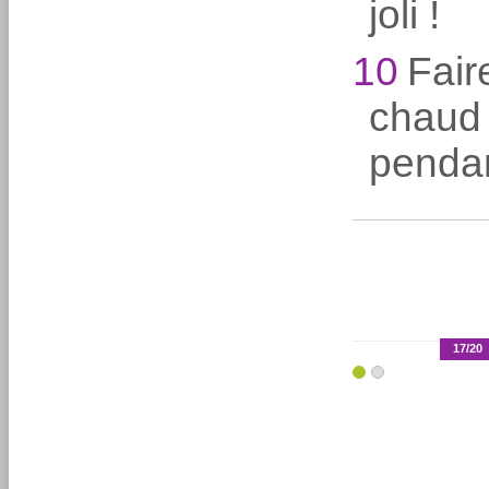
joli !
10
Fair
chau
pendan
17/20