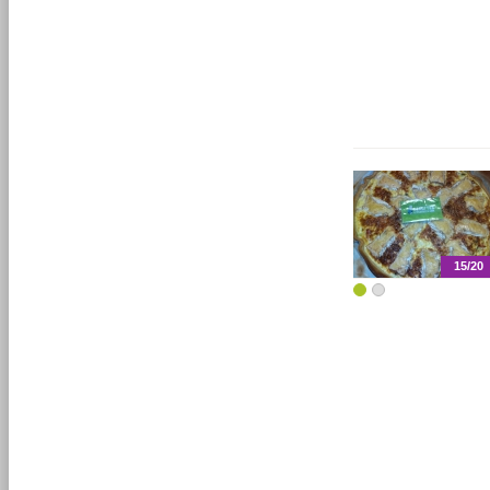
15/20