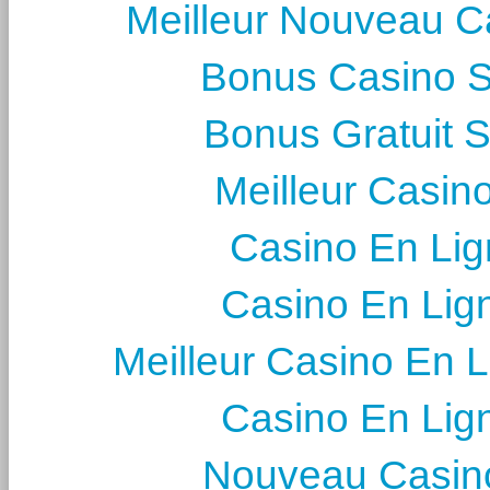
Meilleur Nouveau C
Bonus Casino 
Bonus Gratuit 
Meilleur Casin
Casino En Lig
Casino En Lig
Meilleur Casino En 
Casino En Lig
Nouveau Casin