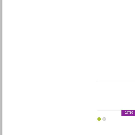
17/20