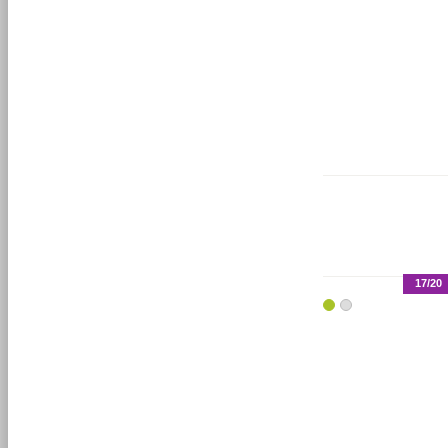
17/20