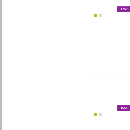
17/20
15/20