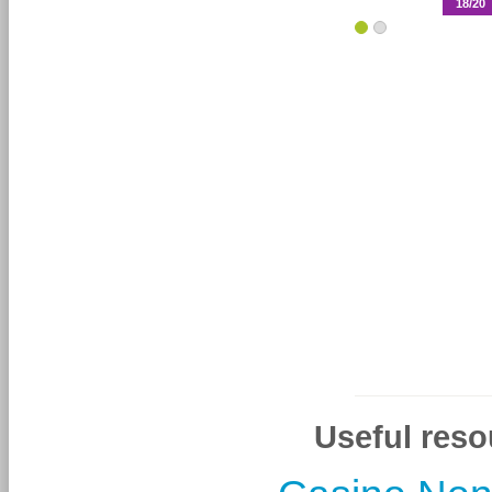
18/20
Useful reso