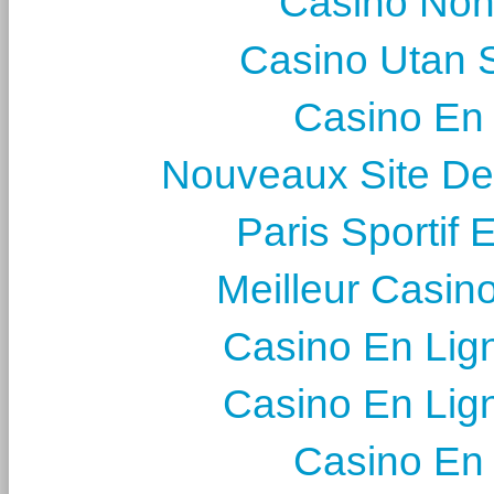
Casino No
Casino Utan 
Casino En
Nouveaux Site De 
Paris Sportif 
Meilleur Casin
Casino En Lig
Casino En Lig
Casino En