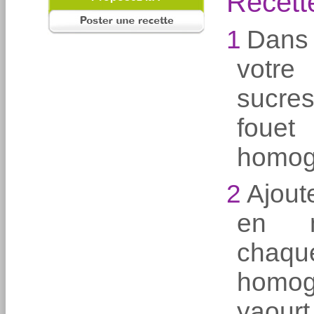
Recett
1
Dans 
votr
sucre
fou
homog
2
Ajout
en m
cha
homogé
yaourt