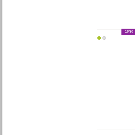
18/20