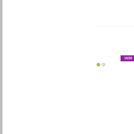
16/20