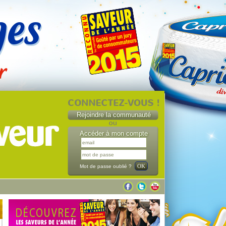
Rejoindre la communauté
Accéder à mon compte
Mot de passe oublié ?