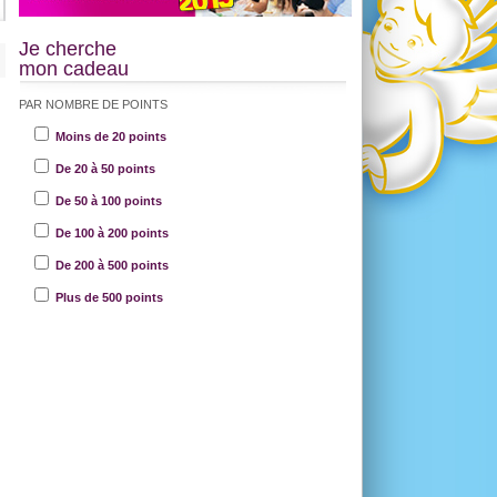
Je cherche
mon cadeau
PAR NOMBRE DE POINTS
Moins de 20 points
De 20 à 50 points
De 50 à 100 points
De 100 à 200 points
De 200 à 500 points
Plus de 500 points