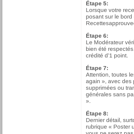
Étape 5:
Lorsque votre recet
posant sur le bord 
Recettesapprouve
Étape 6:
Le Modérateur vérif
bien été respectés.
crédité d’1 point.
Étape 7:
Attention, toutes l
again », avec des p
supprimées ou tran
générales sans pa
».
Étape 8:
Dernier détail, sur
rubrique « Poster 
vous ne serez pas 