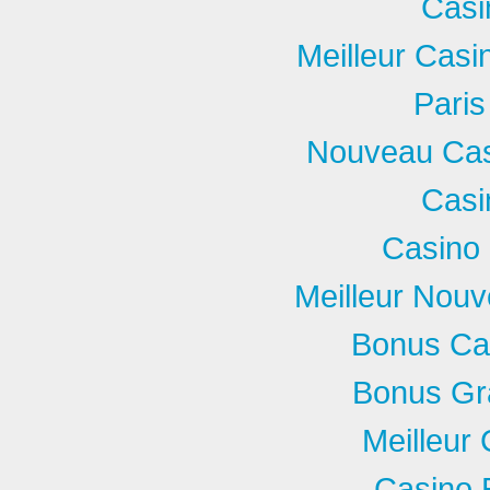
Casi
Meilleur Casi
Paris
Nouveau Casi
Casi
Casino 
Meilleur Nou
Bonus Ca
Bonus Gra
Meilleur
Casino 