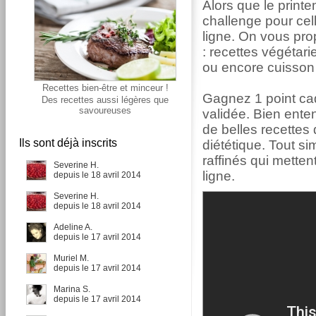
Alors que le printe
challenge pour cell
ligne. On vous pro
: recettes végétar
ou encore cuisson
Recettes bien-être et minceur !
Gagnez 1 point ca
Des recettes aussi légères que
savoureuses
validée. Bien ent
de belles recettes
Ils sont déjà inscrits
diététique. Tout si
raffinés qui metten
Severine H.
ligne.
depuis le 18 avril 2014
Severine H.
depuis le 18 avril 2014
Adeline A.
depuis le 17 avril 2014
Muriel M.
depuis le 17 avril 2014
Marina S.
depuis le 17 avril 2014