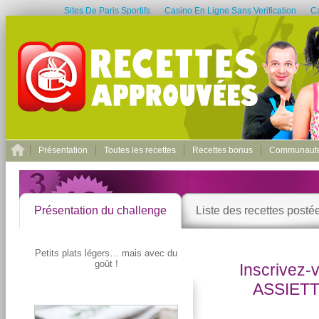
Sites De Paris Sportifs
Casino En Ligne Sans Verification
C
Présentation
Toutes les recettes
Recettes bonus
Communaut
Présentation du challenge
Liste des recettes posté
Petits plats légers… mais avec du
goût !
Inscrivez-
ASSIETT