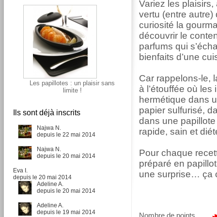
Variez les plaisirs
vertu (entre autre)
curiosité la gourma
découvrir le conten
parfums qui s’écha
bienfaits d’une cu
Car rappelons-le, l
Les papillotes : un plaisir sans
à l’étouffée où le
limite !
hermétique dans un
papier sulfurisé, 
Ils sont déjà inscrits
dans une papillote
Najwa N.
rapide, sain et diét
depuis le 22 mai 2014
Najwa N.
Pour chaque recet
depuis le 20 mai 2014
préparé en papillo
Eva I.
une surprise… ça c
depuis le 20 mai 2014
Adeline A.
depuis le 20 mai 2014
Adeline A.
depuis le 19 mai 2014
Nombre de points