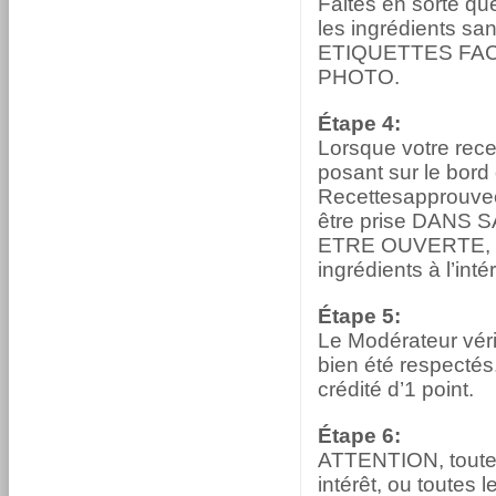
Faites en sorte qu
les ingrédients s
ETIQUETTES FAC
PHOTO.
Étape 4:
Lorsque votre recet
posant sur le bord 
Recettesapprouvee
être prise DANS 
ETRE OUVERTE, pou
ingrédients à l’intér
Étape 5:
Le Modérateur vérif
bien été respectés.
crédité d’1 point.
Étape 6:
ATTENTION, toutes
intérêt, ou toutes 