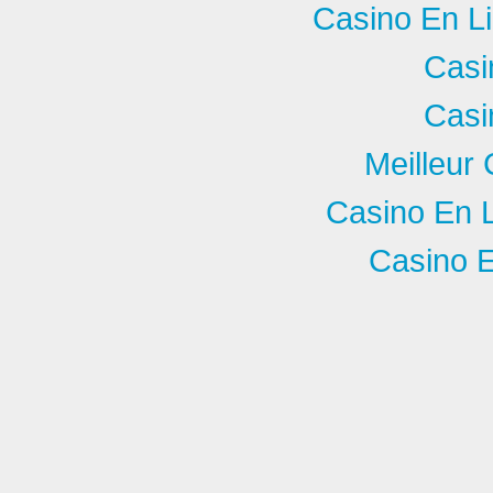
Casino En L
Casi
Casi
Meilleur
Casino En 
Casino E