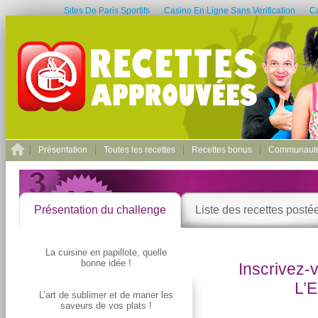
Sites De Paris Sportifs
Casino En Ligne Sans Verification
C
Présentation
Toutes les recettes
Recettes bonus
Communaut
Présentation du challenge
Liste des recettes posté
La cuisine en papillote, quelle
bonne idée !
Inscrivez-
L’
L’art de sublimer et de marier les
saveurs de vos plats !