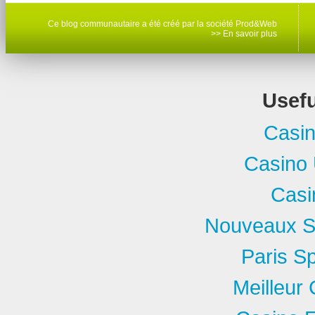
Ce blog communautaire a été créé par la société Prod&Web
>> En savoir plus
Usefu
Casi
Casino 
Casi
Nouveaux Si
Paris Sp
Meilleur