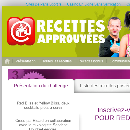
Sites De Paris Sportifs
Casino En Ligne Sans Verification
C
Présentation
Toutes les recettes
Recettes bonus
Communaut
Présentation du challenge
Liste des recettes posté
Red Bliss et Yellow Bliss, deux
cocktails prêts à servir
Inscrivez-
POUR RED 
Créés par Ricard en collaboration
avec la mixologiste Sandrine
Houdré-Grégoire.