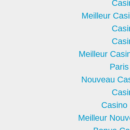
Casi
Meilleur Cas
Casi
Casi
Meilleur Casi
Paris
Nouveau Casi
Casi
Casino 
Meilleur Nou