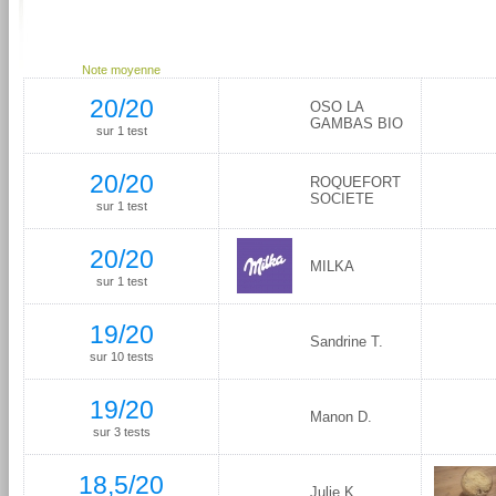
Note moyenne
20/20
OSO LA
GAMBAS BIO
sur 1 test
20/20
ROQUEFORT
SOCIETE
sur 1 test
20/20
MILKA
sur 1 test
19/20
Sandrine T.
sur 10 tests
19/20
Manon D.
sur 3 tests
18,5/20
Julie K.