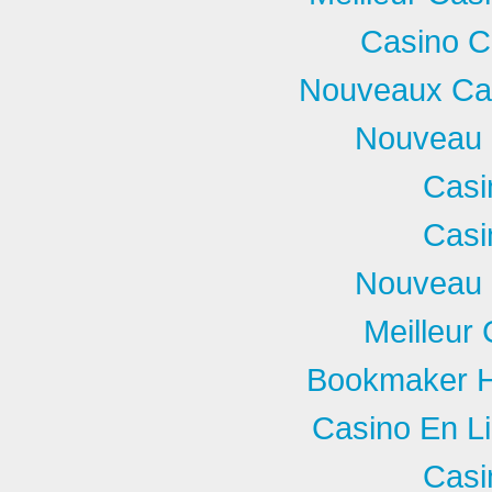
Casino C
Nouveaux Cas
Nouveau 
Casi
Casi
Nouveau 
Meilleur
Bookmaker Ho
Casino En L
Casi