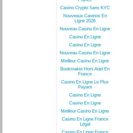
Casino Crypto Sans KYC
Nouveaux Casinos En
Ligne 2026
Nouveau Casino En Ligne
Casino En Ligne
Casino En Ligne
Nouveau Casino En Ligne
Meilleur Casino En Ligne
Bookmaker Hors Arjel En
France
Casino En Ligne Le Plus
Payant
Casino En Ligne
Casino En Ligne
Meilleur Casino En Ligne
Casino En Ligne France
Légal
Casino En Ligne France