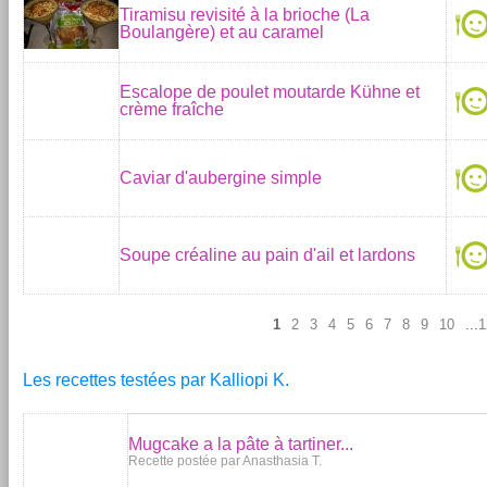
Tiramisu revisité à la brioche (La
Boulangère) et au caramel
Escalope de poulet moutarde Kühne et
crème fraîche
Caviar d'aubergine simple
Soupe créaline au pain d'ail et lardons
1
2
3
4
5
6
7
8
9
10
...
1
Les recettes testées par Kalliopi K.
Mugcake a la pâte à tartiner...
Recette postée par
Anasthasia T.