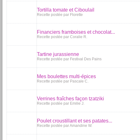
Tortilla tomate et Ciboulail
Recette postée par
Florette
Financiers framboises et chocolat...
Recette postée par
Coralie R.
Tartine jurassienne
Recette postée par
Festival Des Pains
Mes boulettes multi-épices
Recette postée par
Pascale C.
Verrines fraîches façon tzatziki
Recette postée par
Emilie J.
Poulet croustillant et ses patates...
Recette postée par
Amandine W.