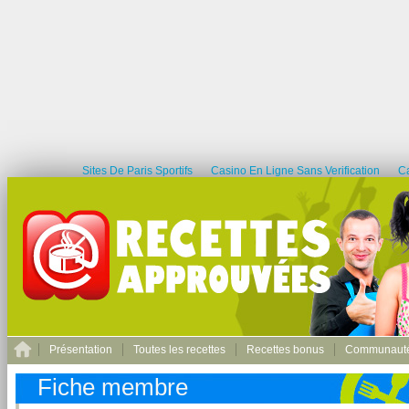
Sites De Paris Sportifs
Casino En Ligne Sans Verification
C
Présentation
Toutes les recettes
Recettes bonus
Communaut
Fiche membre