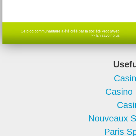
Ce blog communautaire a été créé par la société Prod&Web
>> En savoir plus
Usefu
Casi
Casino 
Casi
Nouveaux Si
Paris Sp