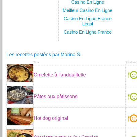
Casino En Ligne
Meilleur Casino En Ligne
Casino En Ligne France
Légal
Casino En Ligne France
Les recettes postées par Marina S.
Titre
Réalisat
Omelette à l'andouillette
Pâtes aux pâtissons
Hot dog original