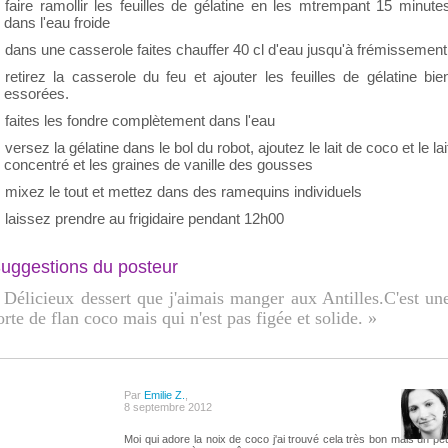
faire ramollir les feuilles de gélatine en les mtrempant 15 minute
dans l'eau froide
dans une casserole faites chauffer 40 cl d'eau jusqu'à frémissement
retirez la casserole du feu et ajouter les feuilles de gélatine bie
essorées.
faites les fondre complètement dans l'eau
versez la gélatine dans le bol du robot, ajoutez le lait de coco et le lai
concentré et les graines de vanille des gousses
mixez le tout et mettez dans des ramequins individuels
laissez prendre au frigidaire pendant 12h00
uggestions du posteur
 Délicieux dessert que j'aimais manger aux Antilles.C'est un
orte de flan coco mais qui n'est pas figée et solide. »
Par
Emilie Z.
,
8 septembre 2012
Moi qui adore la noix de coco j'ai trouvé cela très bon mais un pe