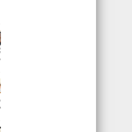
t
e
e
s
s
a