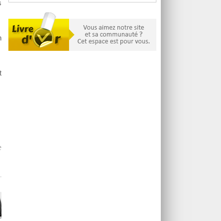
s
n
t
e
u