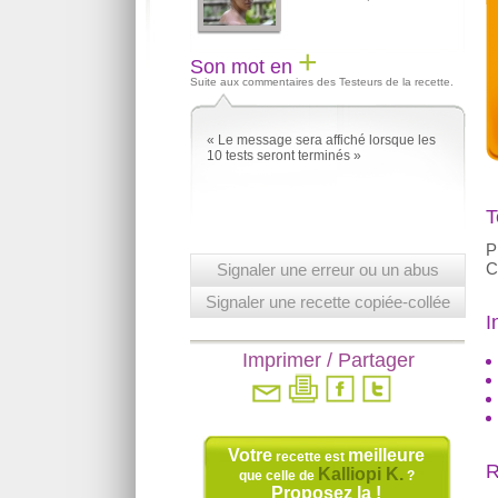
+
Son mot en
Suite aux commentaires des Testeurs de la recette.
« Le message sera affiché lorsque les
10 tests seront terminés »
T
P
C
Signaler une erreur ou un abus
Signaler une recette copiée-collée
I
Imprimer / Partager
Votre
meilleure
recette est
R
Kalliopi K.
que celle de
?
Proposez la !