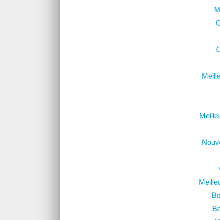
M
C
C
Meill
Meille
Nouve
Meille
Bo
Bo