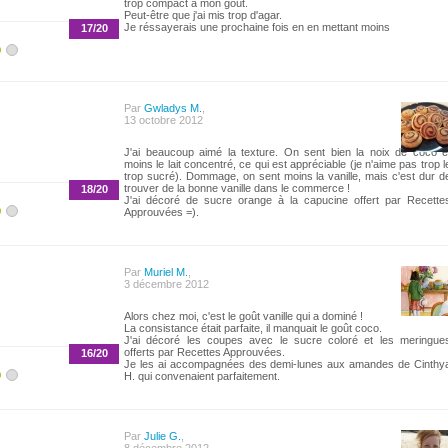
trop compact à mon goût.
Peut-être que j'ai mis trop d'agar.
Je réssayerais une prochaine fois en en mettant moins
17/20
Par
Gwladys M.
,
13 octobre 2012
J'ai beaucoup aimé la texture. On sent bien la noix de coco e
moins le lait concentré, ce qui est appréciable (je n'aime pas trop l
trop sucré). Dommage, on sent moins la vanille, mais c'est dur d
trouver de la bonne vanille dans le commerce !
18/20
J'ai décoré de sucre orange à la capucine offert par Recette
Approuvées =).
Par
Muriel M.
,
3 décembre 2012
Alors chez moi, c'est le goût vanille qui a dominé !
La consistance était parfaite, il manquait le goût coco.
J'ai décoré les coupes avec le sucre coloré et les meringue
offerts par Recettes Approuvées.
16/20
Je les ai accompagnées des demi-lunes aux amandes de Cinthy
H. qui convenaient parfaitement.
Par
Julie G.
,