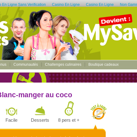
 En Ligne Sans Verification
Casino En Ligne
Casino En Ligne
Non Gams
onus
Communautés
Challenges culinaires
Boutique cadeaux
Blanc-manger au coco
Facile
Desserts
8 pers et +