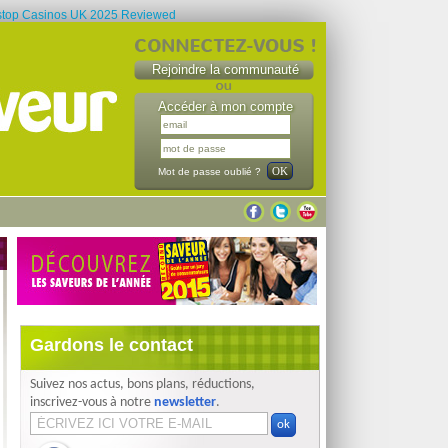
top Casinos UK 2025 Reviewed
Rejoindre la communauté
Accéder à mon compte
Mot de passe oublié ?
Gardons le contact
Suivez nos actus, bons plans, réductions,
inscrivez-vous à notre
newsletter
.