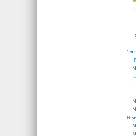
Nouv
M
C
C
M
M
Nouv
M
M