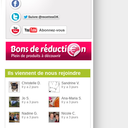
Ils viennent de nous rejoindre
Christelle D.
Sandrine V.
Il y a 2 jours
Il y a 3 jours
Jo S.
Ana-Maria S.
Il y a 3 jours
Il y a 3 jours
Nadine G.
Nicole C.
Il y a 3 jours
Il y a 3 jours