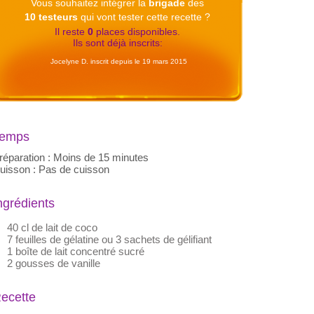
Vous souhaitez intégrer la
brigade
des
10 testeurs
qui vont tester cette recette ?
Il reste
0
places disponibles.
Ils sont déjà inscrits:
Jocelyne D. inscrit depuis le 19 mars 2015
emps
réparation : Moins de 15 minutes
uisson : Pas de cuisson
ngrédients
40 cl de lait de coco
7 feuilles de gélatine ou 3 sachets de gélifiant
1 boîte de lait concentré sucré
2 gousses de vanille
ecette