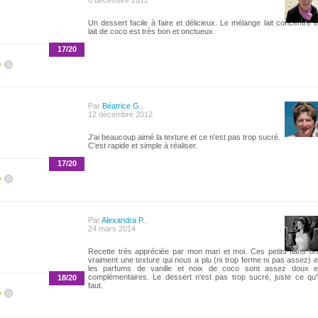
8 décembre 2012
Un dessert facile à faire et délicieux. Le mélange lait concentré e
lait de coco est très bon et onctueux.
17/20
Par
Béatrice G.
,
12 décembre 2012
J'ai beaucoup aimé la texture et ce n'est pas trop sucré.
C'est rapide et simple à réaliser.
17/20
Par
Alexandra P.
,
24 mars 2014
Recette très appréciée par mon mari et moi. Ces petits flans on
vraiment une texture qui nous a plu (ni trop ferme ni pas assez) e
les parfums de vanille et noix de coco sont assez doux e
complémentaires. Le dessert n'est pas trop sucré, juste ce qu'i
18/20
faut.