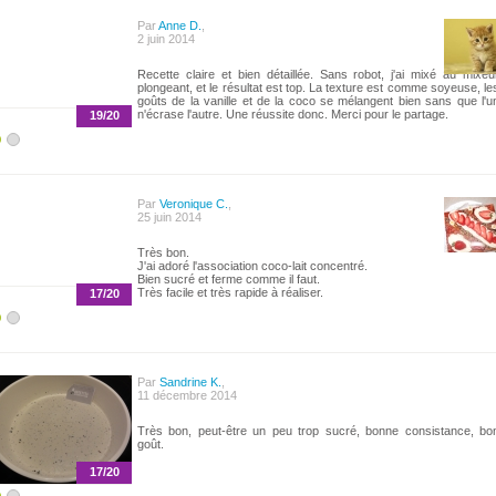
Par
Anne D.
,
2 juin 2014
Recette claire et bien détaillée. Sans robot, j'ai mixé au mixeu
plongeant, et le résultat est top. La texture est comme soyeuse, le
goûts de la vanille et de la coco se mélangent bien sans que l'u
n'écrase l'autre. Une réussite donc. Merci pour le partage.
19/20
Par
Veronique C.
,
25 juin 2014
Très bon.
J'ai adoré l'association coco-lait concentré.
Bien sucré et ferme comme il faut.
Très facile et très rapide à réaliser.
17/20
Par
Sandrine K.
,
11 décembre 2014
Très bon, peut-être un peu trop sucré, bonne consistance, bo
goût.
17/20