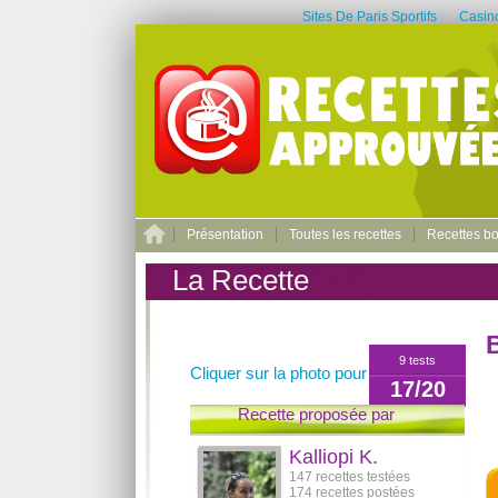
Sites De Paris Sportifs
Casino
Présentation
Toutes les recettes
Recettes b
La Recette
9 tests
Cliquer sur la photo pour l'agrandir
17/20
Recette proposée par
Kalliopi K.
147 recettes testées
174 recettes postées