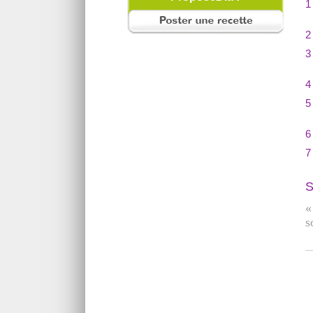
1
2
3
4
5
6
7
S
«
s