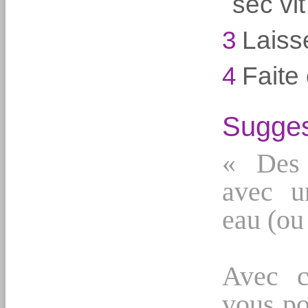
sec vit
3
Laiss
4
Faite 
Sugges
« Des 
avec u
eau (ou
Avec c
vous po