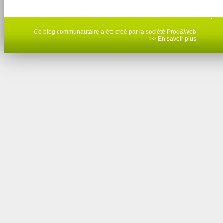
Ce blog communautaire a été créé par la société Prod&Web
>> En savoir plus