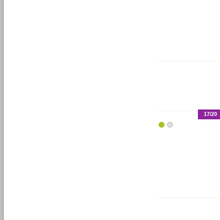
17/20