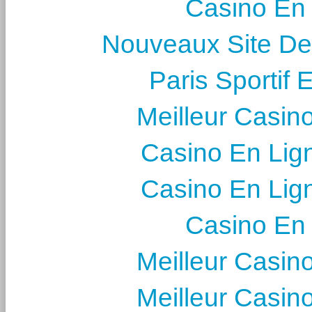
Casino En
Nouveaux Site De 
Paris Sportif 
Meilleur Casin
Casino En Lig
Casino En Lig
Casino En
Meilleur Casin
Meilleur Casin