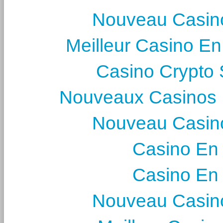
Nouveau Casin
Meilleur Casino En
Casino Crypto
Nouveaux Casinos 
Nouveau Casin
Casino En
Casino En
Nouveau Casin