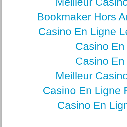
Meilleur Casin
Bookmaker Hors Ar
Casino En Ligne L
Casino En
Casino En
Meilleur Casin
Casino En Ligne 
Casino En Lig