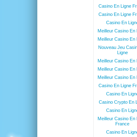
Casino En Ligne F
Casino En Ligne F
Casino En Lign
Meilleur Casino En 
Meilleur Casino En 
Nouveau Jeu Casi
Ligne
Meilleur Casino En 
Meilleur Casino En 
Meilleur Casino En 
Casino En Ligne F
Casino En Lign
Casino Crypto En 
Casino En Lign
Meilleur Casino En 
France
Casino En Lign