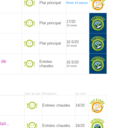
Plat principal
Reste 10 places
17/20
Plat principal
10 tests
16.5/20
Plat principal
10 tests
 de
Entrées
16.5/20
chaudes
10 tests
Type de plat
Réalisation
Sa note
Entrées chaudes
14/20
it...
Entrées chaudes
16/20