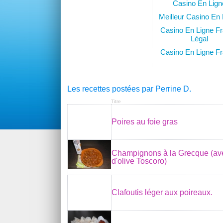
Casino En Lign
Meilleur Casino En 
Casino En Ligne F
Légal
Casino En Ligne F
Les recettes postées par Perrine D.
Titre
Poires au foie gras
Champignons à la Grecque (ave
d'olive Toscoro)
Clafoutis léger aux poireaux.