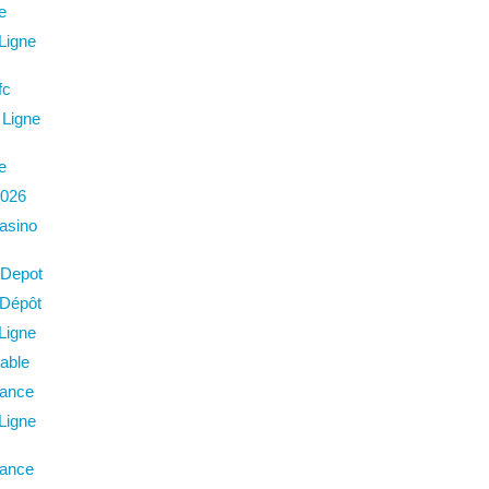
e
Ligne
fc
 Ligne
e
2026
asino
 Depot
 Dépôt
Ligne
able
rance
Ligne
rance