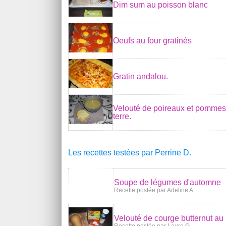
Dim sum au poisson blanc
Oeufs au four gratinés
Gratin andalou.
Velouté de poireaux et pommes
terre.
Les recettes testées par Perrine D.
Soupe de légumes d'automne
Recette postée par
Adeline A.
Velouté de courge butternut au la