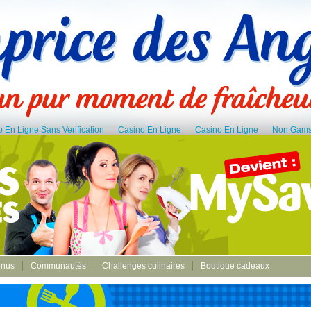
 En Ligne Sans Verification
Casino En Ligne
Casino En Ligne
Non Gams
onus
Communautés
Challenges culinaires
Boutique cadeaux