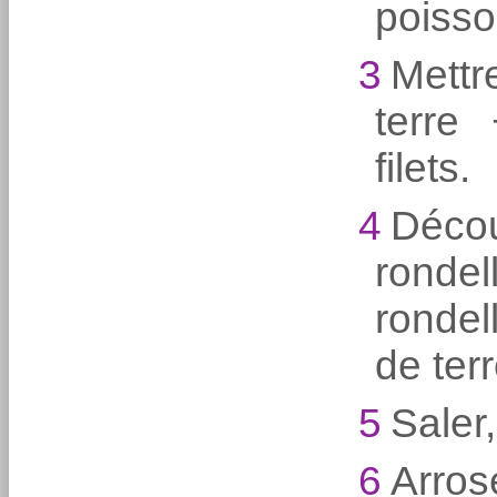
poisso
3
Mett
terre
filets.
4
Décou
ronde
ronde
de terr
5
Saler,
6
Arros