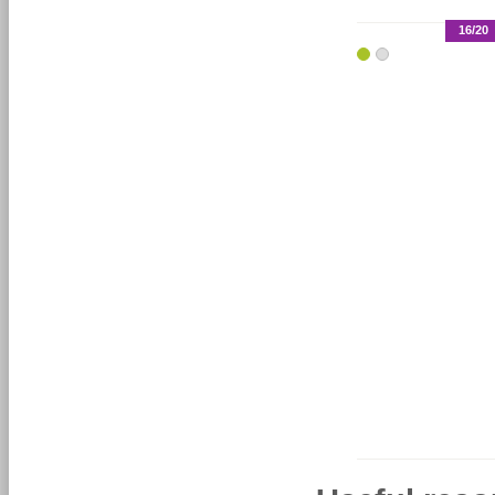
16/20