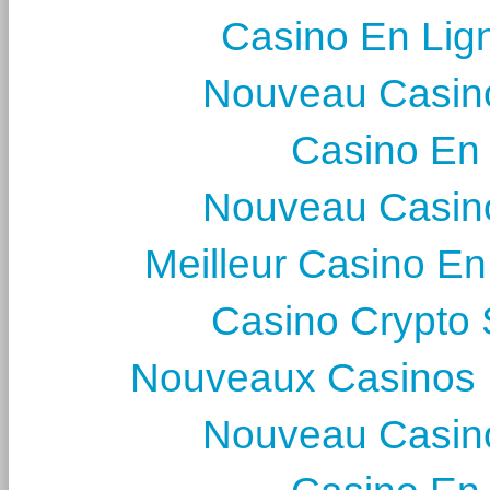
Casino En Lig
Nouveau Casin
Casino En
Nouveau Casin
Meilleur Casino En
Casino Crypto
Nouveaux Casinos 
Nouveau Casin