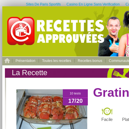
Sites De Paris Sportifs
Casino En Ligne Sans Verification
C
Présentation
Toutes les recettes
Recettes bonus
Communaut
La Recette
Grati
10 tests
17/20
Facile
Plat