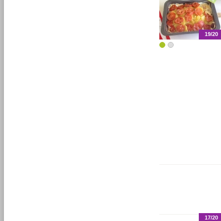
19/20
17/20