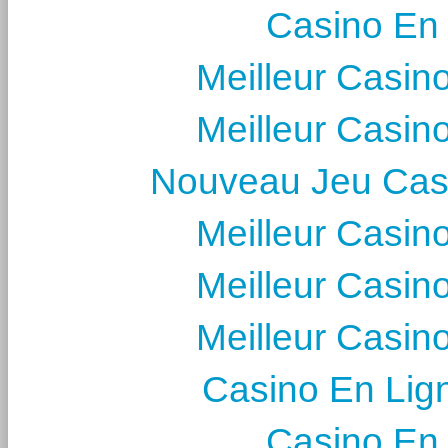
Casino En
Meilleur Casin
Meilleur Casin
Nouveau Jeu Cas
Meilleur Casin
Meilleur Casin
Meilleur Casin
Casino En Lig
Casino En