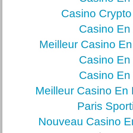
Casino Crypto
Casino En
Meilleur Casino En
Casino En
Casino En
Meilleur Casino En 
Paris Sport
Nouveau Casino En