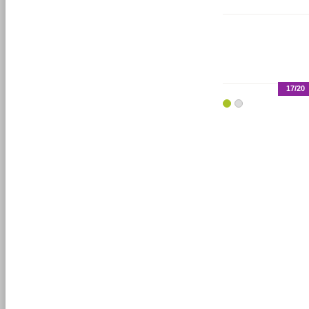
17/20